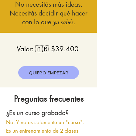
No necesitás más ideas.
Necesitás decidir qué hacer
con lo que
ya sabés
.
Valor: 🇦🇷 $39.400
QUIERO EMPEZAR
Preguntas frecuentes
¿Es un curso grabado?
No. Y no es solamente un "curso".
Es un entrenamiento de 2 clases