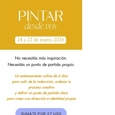
No necesitás más inspiración.
Necesitás un punto de partida
propio.
Un entrenamiento online de 4 días
para salir de la indecisión, ordenar tu
proceso creativo
y definir un punto de partida claro
para crear con dirección e identidad propia
SUMATE POR 27 USD