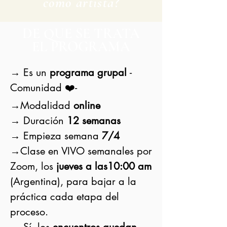
como artista?
DE QUE SE TRATA
EL PROGRAMA
→ Es un
programa grupal
-
Comunidad ❤️-
→Modalidad
online
→ Duración
12 semanas
→ Empieza semana
7/4
→Clase en VIVO semanales por
Zoom, los
jueves a las10:00 am
(Argentina), para bajar a la
práctica cada etapa del
proceso.