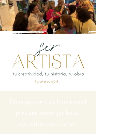
Un programa transformacional
para una mujer que busca
expandirse como artista,