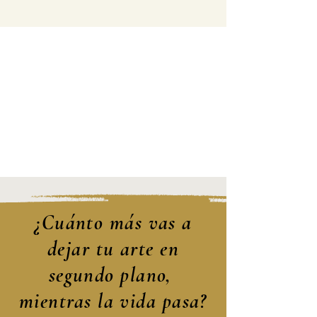
¿Cuánto más vas a
dejar tu arte en
segundo plano,
mientras la vida pasa?