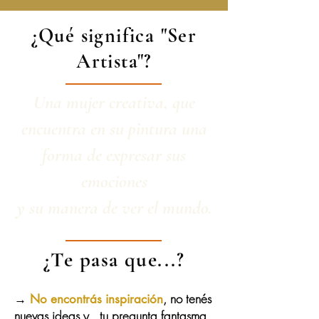
¿Qué significa "Ser
Artista"?
Una mujer creativa, que
encuentra en su pintura una
forma de expresar sus
emociones
y su manera de ver el mundo.
¿Te pasa que...?
→
, no tenés
No encontrás inspiración
nuevas ideas y...tu pregunta fantasma