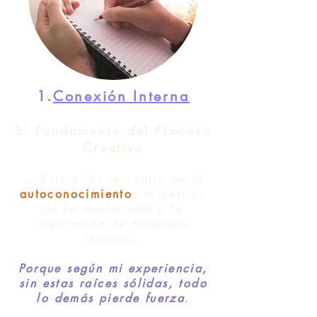
1.
Conexión Interna
El Fundamento del Proceso
Creativo
→ Este pilar se centra en el
autoconocimiento
, la gestión
de la mentalidad y la
superación de bloqueos
internos.
Porque según mi experiencia,
sin estas raíces sólidas, todo
lo demás pierde fuerza
.