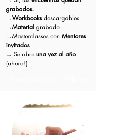
→ Sí, los
encuentros quedan
grabados.
→
Workbooks
descargables
→
Material
grabado
→Masterclasses con
Mentores
invitados
→ Se abre
una vez al año
(ahora!)
Contenido en 4 Pilares