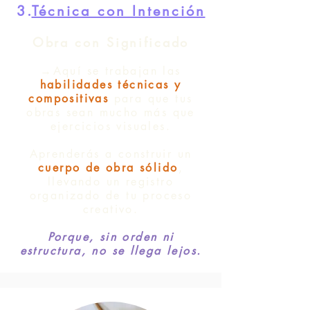
3.
Técnica con Intención
Obra con Significado
→Aquí se trabajan las
habilidades técnicas y
compositivas
para que tus
obras sean mucho más que
ejercicios visuales.
Aprenderás a construir un
cuerpo de obra sólido
,
llevando un registro
organizado de tu proceso
creativo.
Porque, sin orden ni
estructura, no se llega lejos.