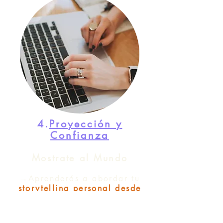
4.
Proyección y
Confianza
Mostrate al Mundo
→Aprenderás a abordar tu
storytelling personal desde
cero
, y fusionaremos tu
imagen personal con tu estilo
para proyectar