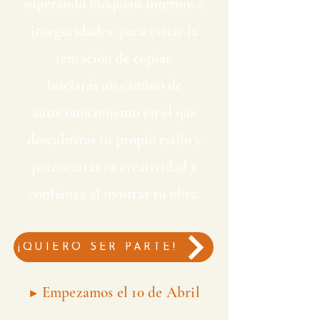
superando bloqueos internos e
inseguridades; para evitar la
tentación de copiar.
Iniciarás un camino de
autoconocimiento en el que
descubrirás tu propio estilo y
potenciarás tu creatividad y
confianza al mostrar tu obra.
¡QUIERO SER PARTE!
▶︎ Empezamos el 10 de Abril