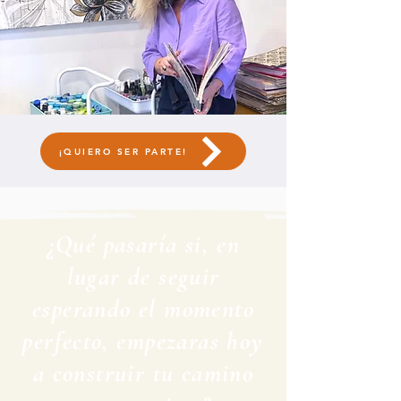
¡QUIERO SER PARTE!
¿Qué pasaría si, en
lugar de seguir
esperando el momento
perfecto, empezaras hoy
a construir tu camino